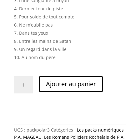
Lune sanglante à Royan
Dernier tour de piste
Pour solde de tout compte
Ne m’oublie pas
Dans tes yeux
Entre les mains de Satan
Un regard dans la ville
Au nom du père
quantité
Ajouter au panier
de
Pack
numérique
n°3
UGS :
packpolar3
Catégories :
Les packs numériques
P.A. MAGEAU
,
Les Romans Policiers Rochelais de P.A.