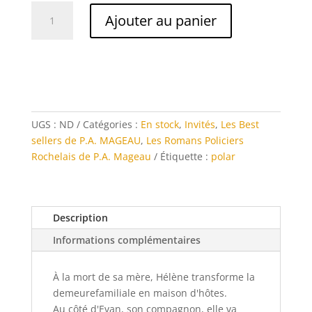
quantité
Ajouter au panier
de
La
Maison
UGS :
ND
Catégories :
En stock
,
Invités
,
Les Best
sellers de P.A. MAGEAU
,
Les Romans Policiers
Rochelais de P.A. Mageau
Étiquette :
polar
Description
Informations complémentaires
À la mort de sa mère, Hélène transforme la
demeurefamiliale en maison d'hôtes.
Au côté d'Evan, son compagnon, elle va